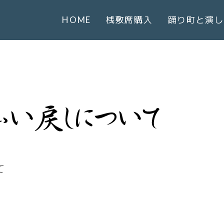
HOME
桟敷席購入
踊り町と演し
て